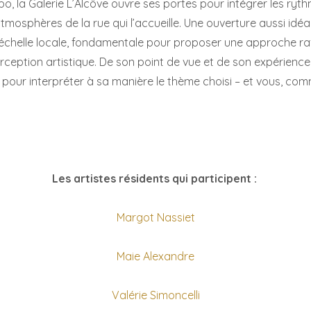
o, la Galerie L’Alcôve ouvre ses portes pour intégrer les ryth
mosphères de la rue qui l’accueille.
Une ouverture aussi idéa
échelle locale, fondamentale pour proposer une approche raf
rception artistique.
De son point de vue et de son expérience
 pour interpréter à sa manière le thème choisi – et vous, c
Les artistes résidents qui participent :
Margot Nassiet
Maie Alexandre
Valérie Simoncelli