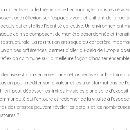
ion collective sur le thème « Rue
Leynaud
», les artistes réside
osent une réflexion sur l’espace vivant et unifiant de la rue, 
uis qui cristallise l’identité collective.
Un environnement mul
chaque coin se composent de manière désordonnée et transito
ité structurale.
La restitution artistique du caractère imparfai
d’union des différences, permet d’aller au-delà de l’utopie poé
réflexion commune sur la meilleure façon d’habiter ensemble
llective est non seulement une rétrospective sur l’histoire du 
asion pour méditer sur la valeur et les transformations de l’
art peut dépasser les limites invisibles d’une salle d’exposit
communauté qui l’entoure et redonner de la
vitalité
à l’espace 
rds des artistes peuvent révéler les détails et les nombreuses
istoires ?