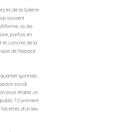
nts.es de la Galerie
trop souvent
tiforme, où les
ire, parfois en
t et concret de la
tique de l’espace
.
quartier lyonnais,
espace social
ion pour établir un
public ?
Comment
 facettes d’un lieu