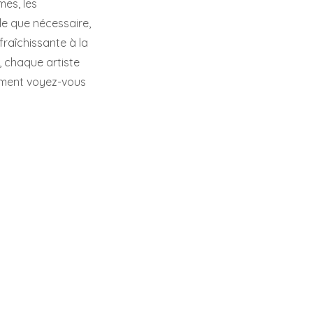
mes, les
le que nécessaire,
raîchissante à la
, chaque artiste
omment voyez-vous