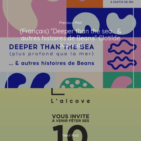
Previous Post
(Français) ”Deeper than the sea… &
autres histoires de Beans” Clotilde
Jeannot
Next Post