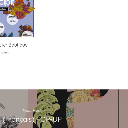
elier Boutique
assées
Next Post
(Français) POP-UP