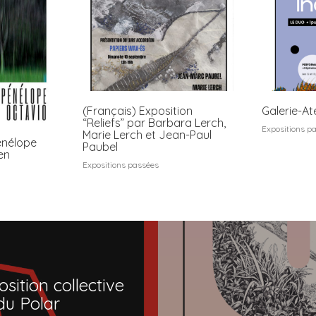
(Français) Exposition
Galerie-At
“Reliefs” par Barbara Lerch,
Expositions p
Marie Lerch et Jean-Paul
énélope
Paubel
en
Expositions passées
osition collective
 du Polar