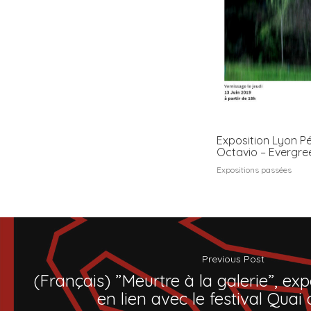
Exposition Lyon P
Octavio – Evergre
Expositions passées
Previous Post
(Français) ”Meurtre à la galerie”, exp
en lien avec le festival Quai