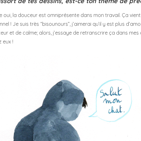
ssort de tes dessins, est-ce ton thème de préd
 oui, la douceur est omniprésente dans mon travail. Ça vien
l ! Je suis très “bisounours”, j’aimerai qu’il y est plus d’amo
eur et de calme; alors, j’essaye de retranscrire ça dans mes d
 eux !