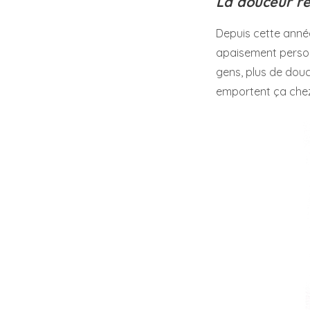
La douceur re
Depuis cette année
apaisement personne
gens, plus de douc
emportent ça chez