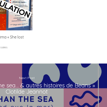
éma « She lost
assées
Next Post
e sea… & autres histoires de Beans »
Clotilde Jeannot