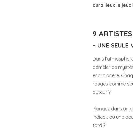
aura lieux le jeud
9 ARTISTES
– UNE SEULE 
Dans l’atmosphère 
démêler ce mystère
esprit acéré. Chaq
rouges comme seuls
auteur ?
Plongez dans un po
indice… ou une acc
tard ?