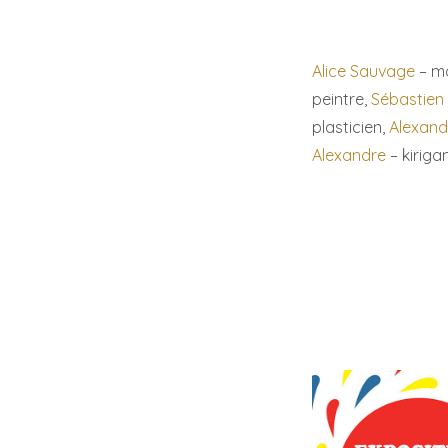
Alice Sauvage
– m
peintre
,
Sébastien
plasticien
,
Alexand
Alexandre
– kiriga