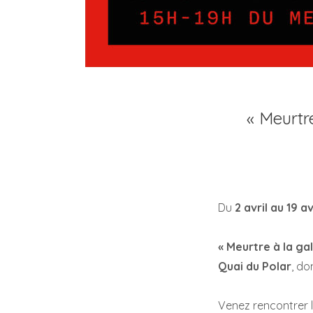
« Meurtre
Du
2 avril au 19 a
« Meurtre à la gal
Quai du Polar
, do
Venez rencontrer l