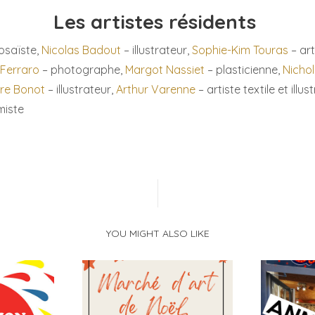
Les artistes résidents
osaïste,
Nicolas Badout
– illustrateur,
Sophie-Kim Touras
– art
 Ferraro
– photographe,
Margot Nassiet
– plasticienne,
Nicho
re Bonot
– illustrateur,
Arthur Varenne
– artiste textile et illus
miste
YOU MIGHT ALSO LIKE