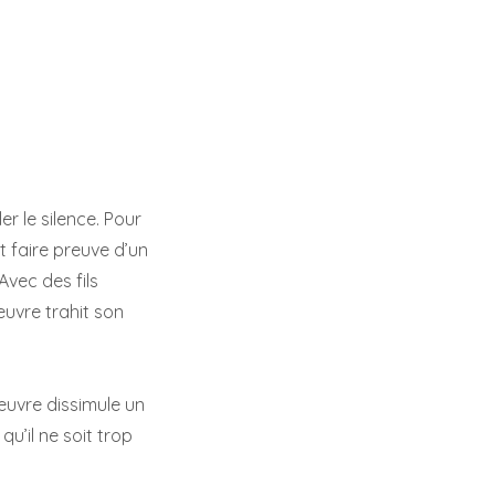
r le silence. Pour
t faire preuve d’un
Avec des fils
uvre trahit son
œuvre dissimule un
u’il ne soit trop