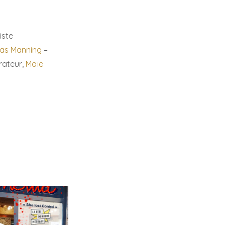
iste
las Manning
–
trateur,
Maïe