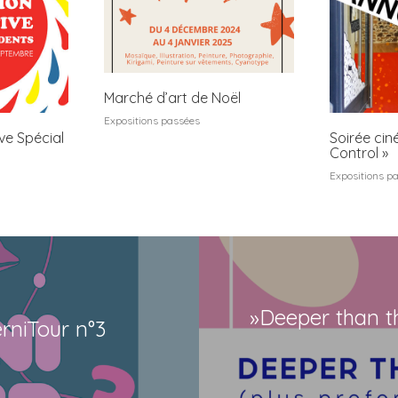
Marché d’art de Noël
Expositions passées
ive Spécial
Soirée cin
Control »
Expositions p
»Deeper than th
rniTour n°3