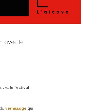
en avec le
t avec
le festival
 du
vernissage
qui