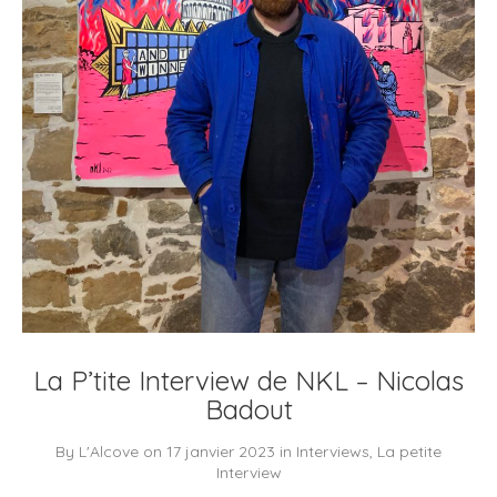
La P’tite Interview de NKL – Nicolas
Badout
By
L'Alcove
on
17 janvier 2023
in
Interviews
,
La petite
Interview