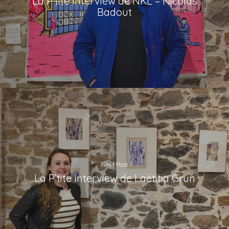
La P’tite Interview de NKL – Nicolas
Badout
Next Post
La P’tite Interview de Laëtitia Grün