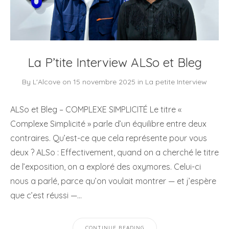
La P’tite Interview ALSo et Bleg
By
L'Alcove
on
15 novembre 2025
in
La petite Interview
ALSo et Bleg – COMPLEXE SIMPLICITÉ Le titre «
Complexe Simplicité » parle d’un équilibre entre deux
contraires. Qu’est-ce que cela représente pour vous
deux ? ALSo : Effectivement, quand on a cherché le titre
de l’exposition, on a exploré des oxymores. Celui-ci
nous a parlé, parce qu’on voulait montrer — et j’espère
que c’est réussi —…
CONTINUE READING