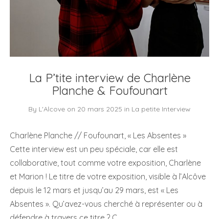
La P’tite interview de Charlène
Planche & Foufounart
By
L'Alcove
on
20 mars 2025
in
La petite Interview
Charlène Planche // Foufounart, « Les Absentes »
Cette interview est un peu spéciale, car elle est
collaborative, tout comme votre exposition, Charlène
et Marion ! Le titre de votre exposition, visible à l’Alcôve
depuis le 12 mars et jusqu’au 29 mars, est « Les
Absentes ». Qu’avez-vous cherché à représenter ou à
défendre à travers ce titre ? C…