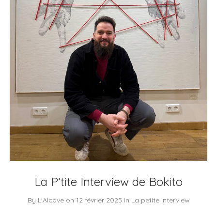
La P’tite Interview de Bokito
By
L'Alcove
on
12 février 2025
in
La petite Interview