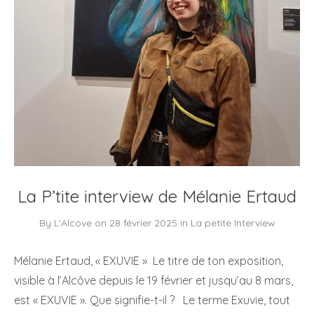
La P’tite interview de Mélanie Ertaud
By
L'Alcove
on
28 février 2025
in
La petite Interview
Mélanie Ertaud, « EXUVIE » Le titre de ton exposition,
visible à l’Alcôve depuis le 19 février et jusqu’au 8 mars,
est « EXUVIE ». Que signifie-t-il ? Le terme Exuvie, tout