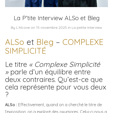
La P’tite Interview ALSo et Bleg
By
L'Alcove
on
15 novembre 2025
in
La petite Interview
ALSo
et
Bleg
–
COMPLEXE
SIMPLICITÉ
Le titre
« Complexe Simplicité
»
parle d’un équilibre entre
deux contraires. Qu’est-ce que
cela représente pour vous deux
?
ALSo :
Effectivement, quand on a cherché le titre de
l’exposition, on a exploré des oxymores. Celui-ci nous a