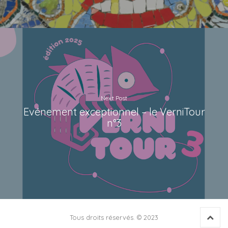
Next Post
Evénement exceptionnel – le VerniTour
n°3
Back 
Tous droits réservés. © 2023