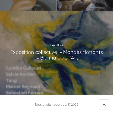
Next Post
Exposition collective » Mondes flottants
» Biennale de l’Art
Back 
Tous droits réservés. © 2023